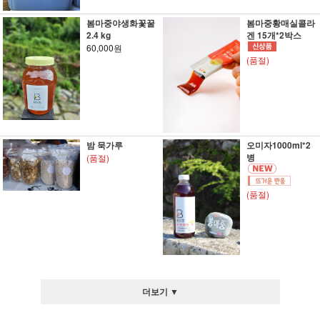
봄마중야생화꽃꿀
봄마중황매실콜라
2.4 kg
겐 15개*2박스
60,000원
(품절)
밤 묵가루
오미자1000ml*2
병
(품절)
(품절)
더보기 ▼