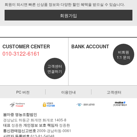
회원이 되시면 빠른 신상품 정보와 다양한 할인 혜택을 받으실 수 있습니다.
회원가입
CUSTOMER CENTER
BANK ACCOUNT
010-3122-6161
비회원
1:1 문의
고객센터
연결하기
PC 버전
이용안내
고객센터
봄마중 영농조합법인
경상남도 하동군 화개면 화개로 1405-8
대표
정종환
개인정보 보호 책임자
정종환
통신판매업신고번호
2009-경남하동-0061
사업자 등록번호
613-81-54048